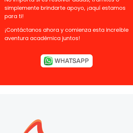
simplemente brindarte apoyo, ¡aquí estamos
para ti!
¡Contáctanos ahora y comienza esta increíble
aventura académica juntos!