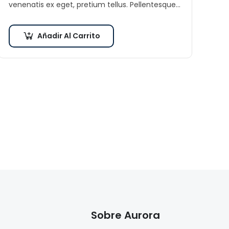
venenatis ex eget, pretium tellus. Pellentesque
bibendum orci non neque semper, quis semper
nulla laoreet.
Añadir Al Carrito
Sobre Aurora