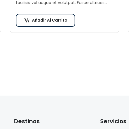
facilisis vel augue et volutpat. Fusce ultrices
lobortis augue, vitae pellentesque felis. In ipsum
leo,…
Añadir Al Carrito
Destinos
Servicios