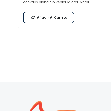
convallis blandit in vehicula orci. Morbi
condimentum blandit ex. Suspendisse vehicula
feugiat augue, euismod placerat…
Añadir Al Carrito